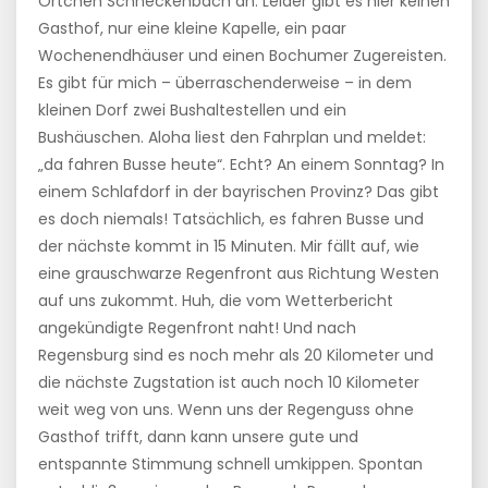
Örtchen Schneckenbach an. Leider gibt es hier keinen
Gasthof, nur eine kleine Kapelle, ein paar
Wochenendhäuser und einen Bochumer Zugereisten.
Es gibt für mich – überraschenderweise – in dem
kleinen Dorf zwei Bushaltestellen und ein
Bushäuschen. Aloha liest den Fahrplan und meldet:
„da fahren Busse heute“. Echt? An einem Sonntag? In
einem Schlafdorf in der bayrischen Provinz? Das gibt
es doch niemals! Tatsächlich, es fahren Busse und
der nächste kommt in 15 Minuten. Mir fällt auf, wie
eine grauschwarze Regenfront aus Richtung Westen
auf uns zukommt. Huh, die vom Wetterbericht
angekündigte Regenfront naht! Und nach
Regensburg sind es noch mehr als 20 Kilometer und
die nächste Zugstation ist auch noch 10 Kilometer
weit weg von uns. Wenn uns der Regenguss ohne
Gasthof trifft, dann kann unsere gute und
entspannte Stimmung schnell umkippen. Spontan