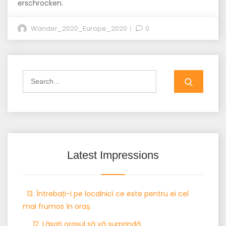
erschrocken.
Wander_2020_Europe_2020
0
Search
for:
Latest Impressions
13. Întrebați-i pe localnici ce este pentru ei cel
mai frumos în oraș.
12. Lăsați orașul să vă surprindă