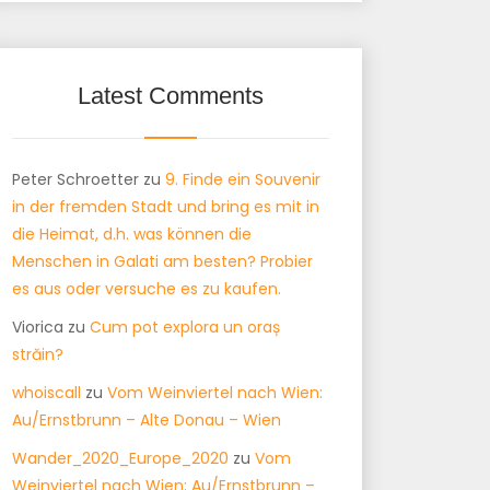
Latest Comments
Peter Schroetter
zu
9. Finde ein Souvenir
in der fremden Stadt und bring es mit in
die Heimat, d.h. was können die
Menschen in Galati am besten? Probier
es aus oder versuche es zu kaufen.
Viorica
zu
Cum pot explora un oraș
străin?
whoiscall
zu
Vom Weinviertel nach Wien:
Au/Ernstbrunn – Alte Donau – Wien
Wander_2020_Europe_2020
zu
Vom
Weinviertel nach Wien: Au/Ernstbrunn –