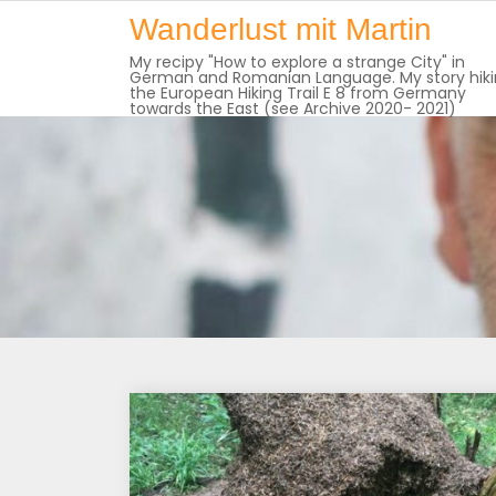
Skip
Wanderlust mit Martin
to
My recipy "How to explore a strange City" in
content
German and Romanian Language. My story hik
the European Hiking Trail E 8 from Germany
towards the East (see Archive 2020- 2021)