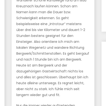
Wanderer schöne Rundwege rund um Bad
Kreuznach laufen können. Schon am
Namen kann man die Dauer bzw.
Schwierigkeit erkennen. So geht
beispielsweise eine „Introtour“ meistens
über drei bis vier Kilometer und dauert 1-2
Stunden bestens geeignet für den
Einsteiger. Also orientiere ich mich am
lokalen Wegenetz und wandere Richtung
Bergwerk/Schmittenstollen. Es geht bergauf
und nach 1 Stunde bin ich am Bergwerk.
Heute ist am Bergwerk und der
dazugehörigen Gastwirtschaft nichts los
und alles ist geschlossen. Überhaupt bin ich
heute alleine unterwegs. Es regnet leicht,
aber nicht zu stark. Ich fühle mich seit
langem wieder gut und fit.
Nur die immer wieder auftretenden