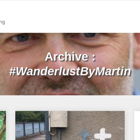
ing
Archive :
#WanderlustByMartin