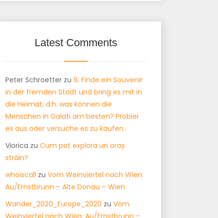
Latest Comments
Peter Schroetter
zu
9. Finde ein Souvenir
in der fremden Stadt und bring es mit in
die Heimat, d.h. was können die
Menschen in Galati am besten? Probier
es aus oder versuche es zu kaufen.
Viorica
zu
Cum pot explora un oraș
străin?
whoiscall
zu
Vom Weinviertel nach Wien:
Au/Ernstbrunn – Alte Donau – Wien
Wander_2020_Europe_2020
zu
Vom
Weinviertel nach Wien: Au/Ernstbrunn –