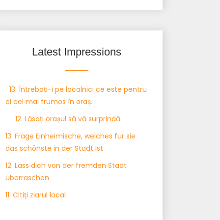
Latest Impressions
13. Întrebați-i pe localnici ce este pentru
ei cel mai frumos în oraș.
12. Lăsați orașul să vă surprindă
13. Frage Einheimische, welches für sie
das schönste in der Stadt ist
12. Lass dich von der fremden Stadt
überraschen
11. Citiți ziarul local