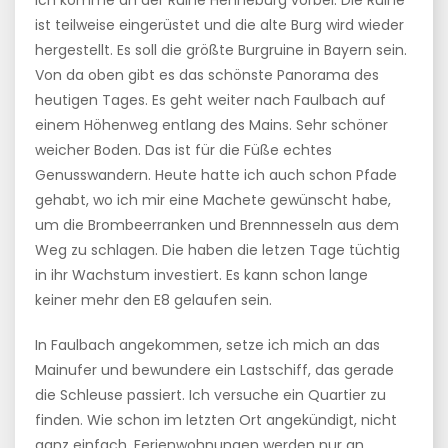
Ich komme an der Ruine Henneburg vorbei. Die Ruine
ist teilweise eingerüstet und die alte Burg wird wieder
hergestellt. Es soll die größte Burgruine in Bayern sein.
Von da oben gibt es das schönste Panorama des
heutigen Tages. Es geht weiter nach Faulbach auf
einem Höhenweg entlang des Mains. Sehr schöner
weicher Boden. Das ist für die Füße echtes
Genusswandern. Heute hatte ich auch schon Pfade
gehabt, wo ich mir eine Machete gewünscht habe,
um die Brombeerranken und Brennnesseln aus dem
Weg zu schlagen. Die haben die letzen Tage tüchtig
in ihr Wachstum investiert. Es kann schon lange
keiner mehr den E8 gelaufen sein.
In Faulbach angekommen, setze ich mich an das
Mainufer und bewundere ein Lastschiff, das gerade
die Schleuse passiert. Ich versuche ein Quartier zu
finden. Wie schon im letzten Ort angekündigt, nicht
ganz einfach. Ferienwohnungen werden nur an