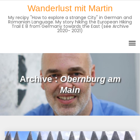
Skip
Wanderlust mit Martin
to
My recipy "How to explore a strange City" in German and
content
Romanian Language. My story hiking the European Hiking
Trail E 8 from Germany towards the East (see Archive
2020- 2021)
Archive :
Obernburg am
Main