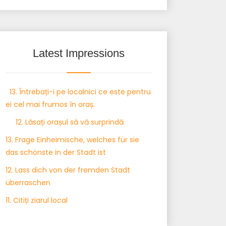
Latest Impressions
13. Întrebați-i pe localnici ce este pentru
ei cel mai frumos în oraș.
12. Lăsați orașul să vă surprindă
13. Frage Einheimische, welches für sie
das schönste in der Stadt ist
12. Lass dich von der fremden Stadt
überraschen
11. Citiți ziarul local