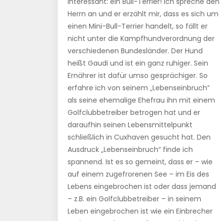
interessant: ein Bull-Terrier! Ich spreche den
Herrn an und er erzählt mir, dass es sich um
einen Mini-Bull-Terrier handelt, so fällt er
nicht unter die Kampfhundverordnung der
verschiedenen Bundesländer. Der Hund
heißt Gaudi und ist ein ganz ruhiger. Sein
Ernährer ist dafür umso gesprächiger. So
erfahre ich von seinem „Lebenseinbruch“
als seine ehemalige Ehefrau ihn mit einem
Golfclubbetreiber betrogen hat und er
daraufhin seinen Lebensmittelpunkt
schließlich in Cuxhaven gesucht hat. Den
Ausdruck „Lebenseinbruch“ finde ich
spannend. Ist es so gemeint, dass er – wie
auf einem zugefrorenen See – im Eis des
Lebens eingebrochen ist oder dass jemand
– z.B. ein Golfclubbetreiber – in seinem
Leben eingebrochen ist wie ein Einbrecher