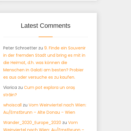
Latest Comments
Peter Schroetter
zu
9. Finde ein Souvenir
in der fremden Stadt und bring es mit in
die Heimat, d.h. was können die
Menschen in Galati am besten? Probier
es aus oder versuche es zu kaufen.
Viorica
zu
Cum pot explora un oraș
străin?
whoiscall
zu
Vom Weinviertel nach Wien:
Au/Ernstbrunn – Alte Donau – Wien
Wander_2020_Europe_2020
zu
Vom
Weinviertel nach Wien: Au/Ernstbrunn –