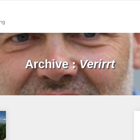
ing
Archive :
Verirrt