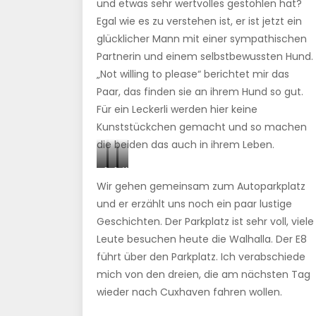
und etwas sehr wertvolles gestohlen hat?
Egal wie es zu verstehen ist, er ist jetzt ein
glücklicher Mann mit einer sympathischen
Partnerin und einem selbstbewussten Hund.
„Not willing to please“ berichtet mir das
Paar, das finden sie an ihrem Hund so gut.
Für ein Leckerli werden hier keine
Kunststückchen gemacht und so machen
die beiden das auch in ihrem Leben.
Gaudi
Gaudi
Walhalla
und
Säulengang
Wir gehen gemeinsam zum Autoparkplatz
Besitzer
und er erzählt uns noch ein paar lustige
Geschichten. Der Parkplatz ist sehr voll, viele
Leute besuchen heute die Walhalla. Der E8
führt über den Parkplatz. Ich verabschiede
mich von den dreien, die am nächsten Tag
wieder nach Cuxhaven fahren wollen.