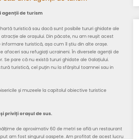
i agenții de turism
ă turistică sau dacă sunt posibile tururi ghidate ale
 atracție ale orașului. Din păcate, nu am reușit acest
e informare turistică, așa cum îl știu din alte orașe.
e afaceri sau refugiați ucraineni. În diversele agenții de
. Se pare că nu există tururi ghidate ale Galațiului.
tură turistică, cel puțin nu la sfârșitul toamnei sau in
ricile și muzeele la capitolul obiective turistice
i priviți orașul de sus.
lțime de aproximativ 60 de metri se află un restaurant
eput am fost singurul oaspete. Am profitat de acest lucru