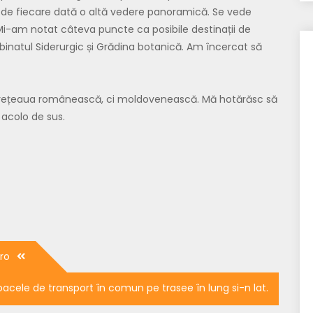
a de fiecare dată o altă vedere panoramică. Se vede
r. Mi-am notat câteva puncte ca posibile destinații de
mbinatul Siderurgic și Grădina botanică. Am încercat să
țeaua românească, ci moldovenească. Mă hotărăsc să
 acolo de sus.
ro
jloacele de transport în comun pe trasee în lung si-n lat.