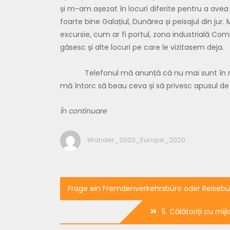
și m-am așezat în locuri diferite pentru a ave
foarte bine Galațiul, Dunărea și peisajul din ju
excursie, cum ar fi portul, zona industrială Co
găsesc și alte locuri pe care le vizitasem deja.
Telefonul mă anunță că nu mai sunt în re
mă întorc să beau ceva și să privesc apusul de
În continuare
Wander_2020_Europe_2020
Beitragsnavigation
Frage ein Fremdenverkehrsbüro oder Reisebü
5. Călătoriți cu mi