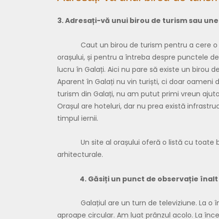
3. Adresați-vă unui birou de turism sau une
Caut un birou de turism pentru a cere o hart
orașului, și pentru a întreba despre punctele de
lucru în Galați. Aici nu pare să existe un birou d
Aparent în Galați nu vin turiști, ci doar oameni d
turism din Galați, nu am putut primi vreun ajutor
Orașul are hoteluri, dar nu prea există infrastruc
timpul iernii.
Un site al orașului oferă o listă cu toate bise
arhitecturale.
4. Găsiți un punct de observație înalt ș
Galațiul are un turn de televiziune. La o înă
aproape circular. Am luat prânzul acolo. La înc