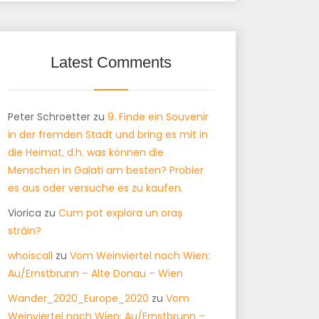
Latest Comments
Peter Schroetter
zu
9. Finde ein Souvenir
in der fremden Stadt und bring es mit in
die Heimat, d.h. was können die
Menschen in Galati am besten? Probier
es aus oder versuche es zu kaufen.
Viorica
zu
Cum pot explora un oraș
străin?
whoiscall
zu
Vom Weinviertel nach Wien:
Au/Ernstbrunn – Alte Donau – Wien
Wander_2020_Europe_2020
zu
Vom
Weinviertel nach Wien: Au/Ernstbrunn –