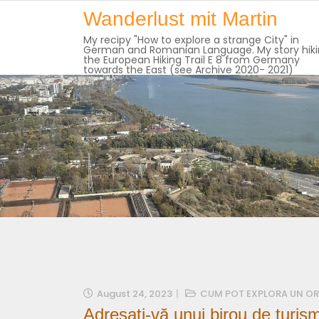
Skip
Wanderlust mit Martin
to
My recipy "How to explore a strange City" in
content
German and Romanian Language. My story hik
the European Hiking Trail E 8 from Germany
towards the East (see Archive 2020- 2021)
August 24, 2023
CUM POT EXPLORA UN OR
Adresați-vă unui birou de turis