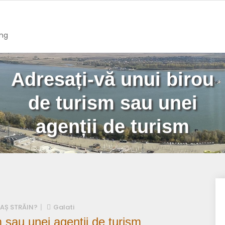
ing
Adresați-vă unui birou
de turism sau unei
agenții de turism
AȘ STRĂIN?
Galati
m sau unei agenții de turism