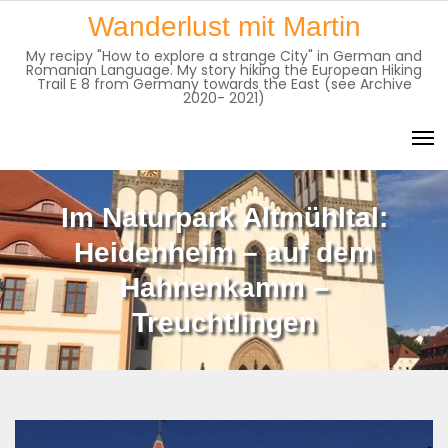
Skip
Wanderlust mit Martin
to
My recipy "How to explore a strange City" in German and
content
Romanian Language. My story hiking the European Hiking
Trail E 8 from Germany towards the East (see Archive
2020- 2021)
Im Naturpark Altmühltal:
Heidenheim – auf dem
Hahnenkamm –
Treuchtlingen