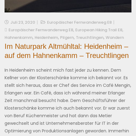
Juli 23, 2020
Europäischer Fernwanderweg E8
,
,
Europäischer Fernwanderweg E8
European Hiking Trail E8
,
,
,
,
Hahnenkamm
Heidenheim
Pilgern
Treuchtlingen
Wandern
Im Naturpark Altmühltal: Heidenheim –
auf dem Hahnenkamm – Treuchtlingen
In Heidenheim scheint mich fast jeder zu kennen. Dem
Kellner von der Klosterschänke komme ich bekannt vor. Es
stellt sich heraus, dass er Chef des Service im Café Mengin,
Erlangen war. Ein Café, dass ich während meiner Erlanger
Zeit manchmal besucht habe. Dem Geschäftsführer der
Klosterschänke komme ich auch bekannt vor. Er war zuerst
von Beruf Küchenmeister und hat dann das Metier
gewechselt und ist Unternehmensberater für IT in der
Optimierung von Produktionsanlagen geworden. Immerhin