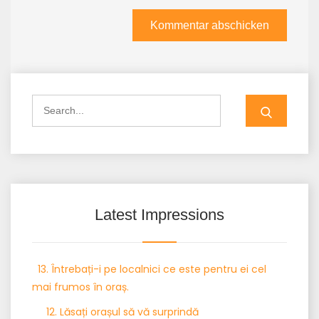
Search
for:
Latest Impressions
13. Întrebați-i pe localnici ce este pentru ei cel
mai frumos în oraș.
12. Lăsați orașul să vă surprindă