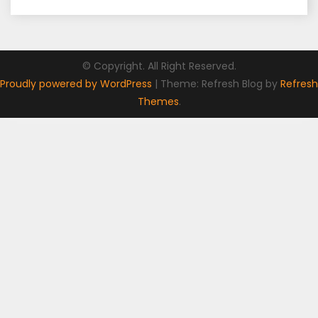
© Copyright. All Right Reserved.
Proudly powered by WordPress
|
Theme: Refresh Blog by
Refresh
Themes
.