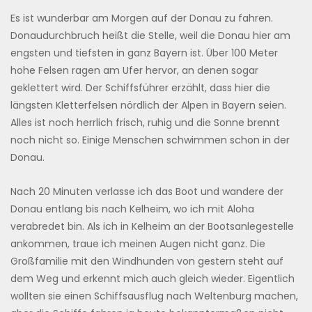
noch
Weltenburg
bin
2417,2
Es ist wunderbar am Morgen auf der Donau zu fahren.
ich
km
Donaudurchbruch heißt die Stelle, weil die Donau hier am
der
bis
engsten und tiefsten in ganz Bayern ist. Über 100 Meter
einzige
zum
Fahrgast
hohe Felsen ragen am Ufer hervor, an denen sogar
Schwarzen
Meer
geklettert wird. Der Schiffsführer erzählt, dass hier die
längsten Kletterfelsen nördlich der Alpen in Bayern seien.
Alles ist noch herrlich frisch, ruhig und die Sonne brennt
noch nicht so. Einige Menschen schwimmen schon in der
Donau.
Nach 20 Minuten verlasse ich das Boot und wandere der
Donau entlang bis nach Kelheim, wo ich mit Aloha
verabredet bin. Als ich in Kelheim an der Bootsanlegestelle
ankommen, traue ich meinen Augen nicht ganz. Die
Großfamilie mit den Windhunden von gestern steht auf
dem Weg und erkennt mich auch gleich wieder. Eigentlich
wollten sie einen Schiffsausflug nach Weltenburg machen,