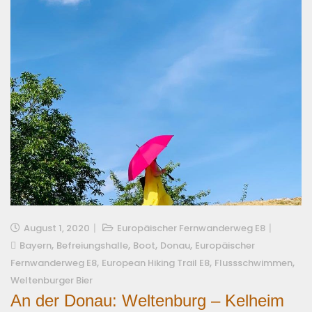
August 1, 2020
Europäischer Fernwanderweg E8
,
,
,
,
Bayern
Befreiungshalle
Boot
Donau
Europäischer
,
,
,
Fernwanderweg E8
European Hiking Trail E8
Flussschwimmen
Weltenburger Bier
An der Donau: Weltenburg – Kelheim