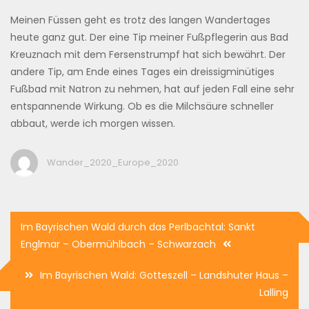
Meinen Füssen geht es trotz des langen Wandertages
heute ganz gut. Der eine Tip meiner Fußpflegerin aus Bad
Kreuznach mit dem Fersenstrumpf hat sich bewährt. Der
andere Tip, am Ende eines Tages ein dreissigminütiges
Fußbad mit Natron zu nehmen, hat auf jeden Fall eine sehr
entspannende Wirkung. Ob es die Milchsäure schneller
abbaut, werde ich morgen wissen.
Wander_2020_Europe_2020
Beitragsnavigation
Im Bayrischen Wald durch das Perlbachtal: Sankt
Englmar – Obermühlbach – Schwarzach
Im Bayrischen Wald: Gotteszell – Landshuter Haus –
Lalling