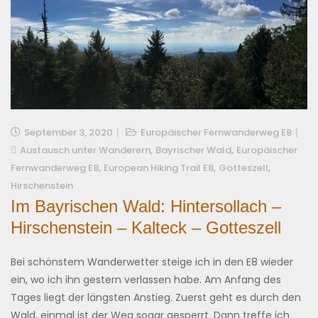
September 3, 2020
Europäischer Fernwanderweg E8
,
,
Austausch unter Wanderern
Bayrischer Wald
Europäischer
,
,
,
Fernwanderweg E8
European Hiking Trail E8
Gotteszell
Hirschenstein
Im Bayrischen Wald: Hintersollach –
Hirschenstein – Kalteck – Gotteszell
Bei schönstem Wanderwetter steige ich in den E8 wieder
ein, wo ich ihn gestern verlassen habe. Am Anfang des
Tages liegt der längsten Anstieg. Zuerst geht es durch den
Wald, einmal ist der Weg sogar gesperrt. Dann treffe ich