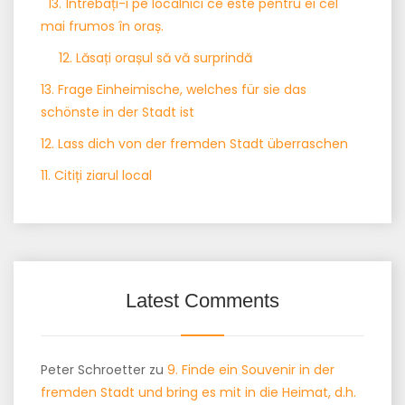
13. Întrebați-i pe localnici ce este pentru ei cel
mai frumos în oraș.
12. Lăsați orașul să vă surprindă
13. Frage Einheimische, welches für sie das
schönste in der Stadt ist
12. Lass dich von der fremden Stadt überraschen
11. Citiți ziarul local
Latest Comments
Peter Schroetter
zu
9. Finde ein Souvenir in der
fremden Stadt und bring es mit in die Heimat, d.h.