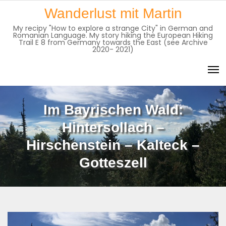
Skip
Wanderlust mit Martin
to
My recipy "How to explore a strange City" in German and
content
Romanian Language. My story hiking the European Hiking
Trail E 8 from Germany towards the East (see Archive
2020- 2021)
Im Bayrischen Wald:
Hintersollach –
Hirschenstein – Kalteck –
Gotteszell