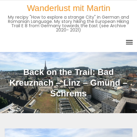
Skip
Wanderlust mit Martin
to
My recipy "How to explore a strange City" in German and
content
Romanian Language. My story hiking the European Hiking
Trail E 8 from Germany towards the East (see Archive
2020- 2021)
Back on the Trail: Bad
Kreuznach – Linz – Gmünd –
Schrems