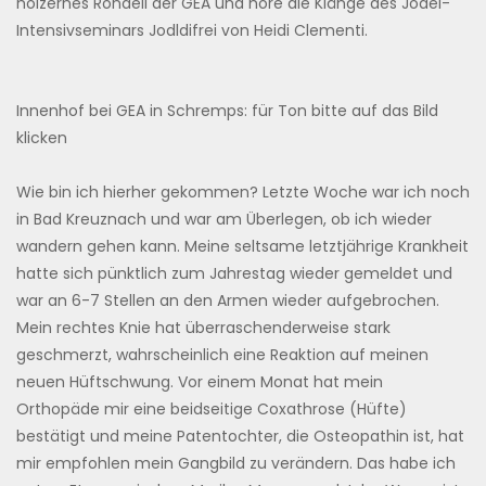
hölzernes Rondell der GEA und höre die Klänge des Jodel-
Intensivseminars Jodldifrei von Heidi Clementi.
Innenhof bei GEA in Schremps: für Ton bitte auf das Bild
klicken
Wie bin ich hierher gekommen? Letzte Woche war ich noch
in Bad Kreuznach und war am Überlegen, ob ich wieder
wandern gehen kann. Meine seltsame letztjährige Krankheit
hatte sich pünktlich zum Jahrestag wieder gemeldet und
war an 6-7 Stellen an den Armen wieder aufgebrochen.
Mein rechtes Knie hat überraschenderweise stark
geschmerzt, wahrscheinlich eine Reaktion auf meinen
neuen Hüftschwung. Vor einem Monat hat mein
Orthopäde mir eine beidseitige Coxathrose (Hüfte)
bestätigt und meine Patentochter, die Osteopathin ist, hat
mir empfohlen mein Gangbild zu verändern. Das habe ich