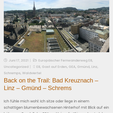
,
Juni 17, 2021
Europäischer Fernwanderweg E8
,
,
,
,
,
Uncategorized
E8
Gast auf Erden
GEA
Gmünd
Linz
,
Schremps
Waldviertel
Back on the Trail: Bad Kreuznach –
Linz – Gmünd – Schrems
Ich fühle mich wohl: Ich sitze oder liege in einem
schattigen blumenbewachsenen Hinterhof mit Blick auf ein