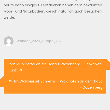
heute noch einiges zu entdecken neben dem bekannten
Moor- und Naturbädern, die ich natürlich auch besuchen
werde.
Wander_2020_Europe_2020
Beitragsnavigation
Vom Mühlviertel an die Donau: Waxenberg – Sankt Veit
– Linz
Im Waldviertel: Schrems – Waidhofen an der Thaya
– Dobersberg